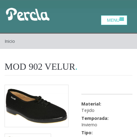
Catalogo
Zona profesional
Contacto
Inicio
Inicio
Quiénes somos
MOD 902 VELUR
Material:
Tejido
Temporada:
Invierno
Tipo: